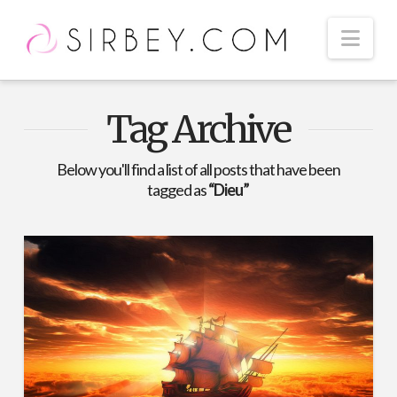
Nav
Tag Archive
Below you'll find a list of all posts that have been
tagged as
“Dieu”