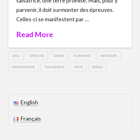
salvatrice, une terre promise. Mais, pour y
parvenir, il doit surmonter des épreuves.
Celles-ci se manifestent par …
Read More
DIEU
ÉPREUVE
GNOSE
HUMANITÉ
INITIATION
ONIROMANCIE
PHILOSOPHIE
RÊVE
SONGE
English
Français