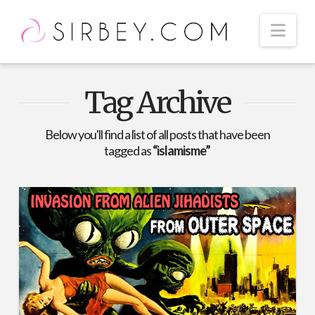
Nav
Tag Archive
Below you'll find a list of all posts that have been
tagged as
“islamisme”