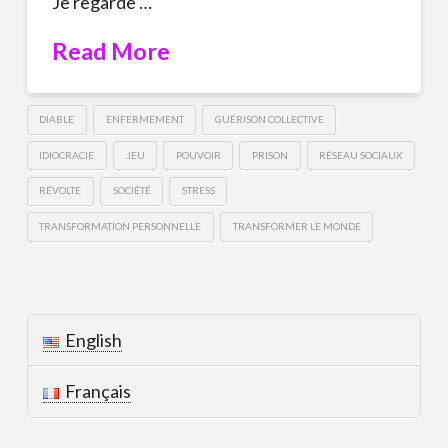
Je regarde …
Read More
DIABLE
ENFERMEMENT
GUÉRISON COLLECTIVE
IDIOCRACIE
JEU
POUVOIR
PRISON
RÉSEAU SOCIAUX
RÉVOLTE
SOCIÉTÉ
STRESS
TRANSFORMATION PERSONNELLE
TRANSFORMER LE MONDE
English
Français