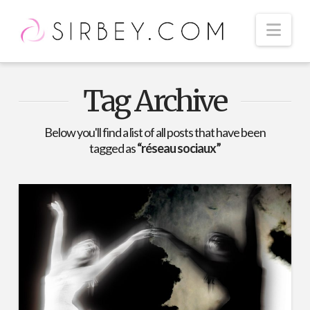
Nav
Tag Archive
Below you'll find a list of all posts that have been
tagged as
“réseau sociaux”