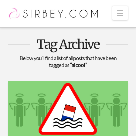
Nav
Tag Archive
Below you'll find a list of all posts that have been
tagged as
“alcool”