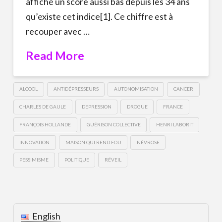
affiché un score aussi bas depuis les 34 ans
qu’existe cet indice[1]. Ce chiffre est à
recouper avec …
Read More
ALCOOL
ANTIDÉPRESSEURS
AUTONOMISATION
CANCER
CHARLES DE GAULE
DEPRESSION
DROGUE
FRANCE
FRANÇOIS HOLLANDE
GUÉRISON COLLECTIVE
HENRI LABORIT
INNOVATION
MAISON QUI REND FOU
NÉVROSE
PESSIMISME
POLITIQUE
RÉVEIL
English