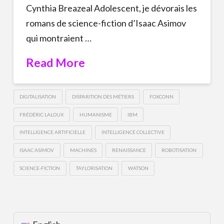
Cynthia Breazeal Adolescent, je dévorais les
romans de science-fiction d’Isaac Asimov
qui montraient …
Read More
DIGITALISATION
DISPARITION DES MÉTIERS
FOXCONN
FRÉDÉRIC LALOUX
HUMANISME
IBM
INTELLIGENCE ARTIFICIELLE
INTELLIGENCE COLLECTIVE
ISAAC ASIMOV
MACHINES
RENAISSANCE
ROBOTISATION
SCIENCE-FICTION
TAYLORISATION
WATSON