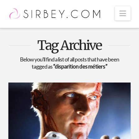
Nav
Tag Archive
Below you'll find a list of all posts that have been
tagged as
“disparition des métiers”