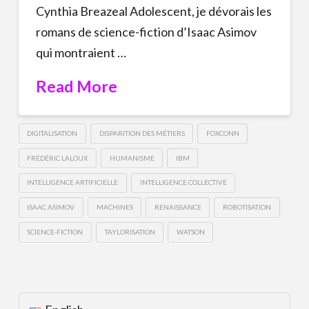
Cynthia Breazeal Adolescent, je dévorais les
romans de science-fiction d’Isaac Asimov
qui montraient …
Read More
DIGITALISATION
DISPARITION DES MÉTIERS
FOXCONN
FRÉDÉRIC LALOUX
HUMANISME
IBM
INTELLIGENCE ARTIFICIELLE
INTELLIGENCE COLLECTIVE
ISAAC ASIMOV
MACHINES
RENAISSANCE
ROBOTISATION
SCIENCE-FICTION
TAYLORISATION
WATSON