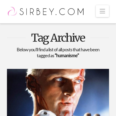
Nav
Tag Archive
Below you'll find a list of all posts that have been
tagged as
“humanisme”