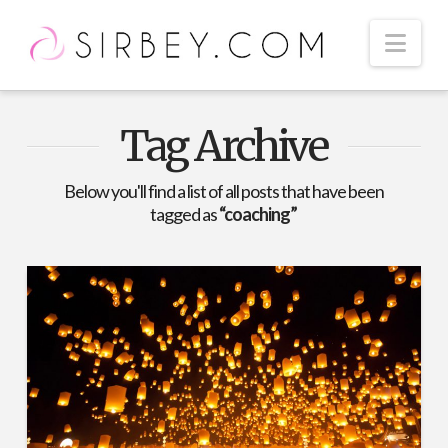
Nav
Tag Archive
Below you'll find a list of all posts that have been
tagged as
“coaching”