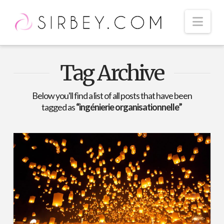
Nav
Tag Archive
Below you'll find a list of all posts that have been
tagged as
“ingénierie organisationnelle”