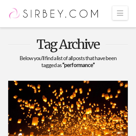
Nav
Tag Archive
Below you'll find a list of all posts that have been
tagged as
“performance”