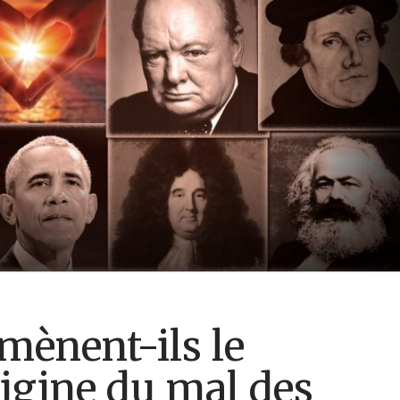
mènent-ils le
igine du mal des