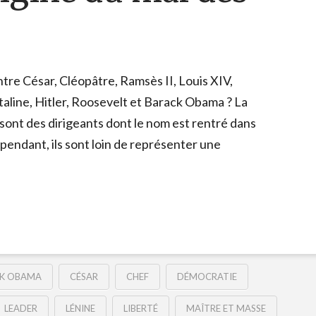
tre César, Cléopâtre, Ramsès II, Louis XIV,
aline, Hitler, Roosevelt et Barack Obama ? La
e sont des dirigeants dont le nom est rentré dans
ependant, ils sont loin de représenter une
K OBAMA
CÉSAR
CHEF
DÉMOCRATIE
LEADER
LÉNINE
LIBERTÉ
MAÎTRE ET MASSE