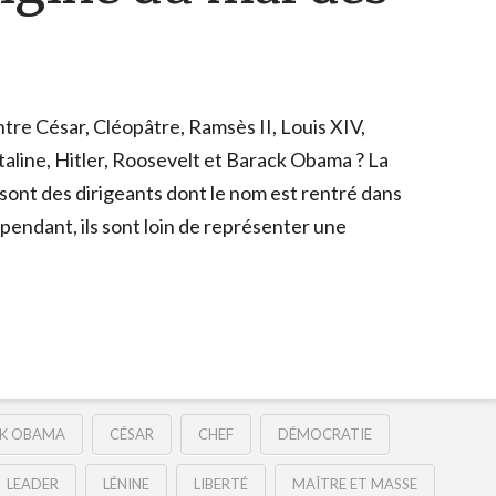
tre César, Cléopâtre, Ramsès II, Louis XIV,
aline, Hitler, Roosevelt et Barack Obama ? La
e sont des dirigeants dont le nom est rentré dans
ependant, ils sont loin de représenter une
K OBAMA
CÉSAR
CHEF
DÉMOCRATIE
LEADER
LÉNINE
LIBERTÉ
MAÎTRE ET MASSE