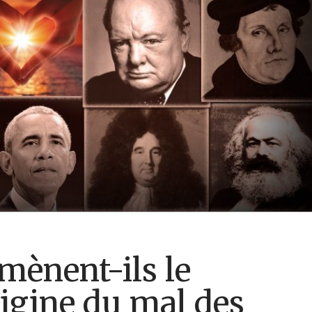
mènent-ils le
igine du mal des