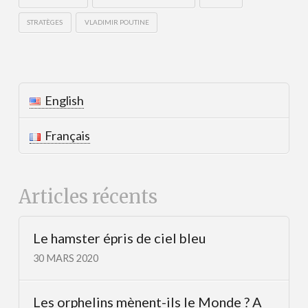
STRATÈGES
VLADIMIR POUTINE
English
Français
Articles récents
Le hamster épris de ciel bleu
30 MARS 2020
Les orphelins mènent-ils le Monde ? A