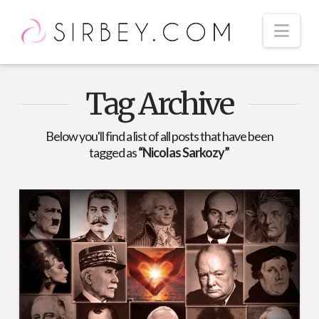
Nav
Tag Archive
Below you'll find a list of all posts that have been
tagged as
“Nicolas Sarkozy”