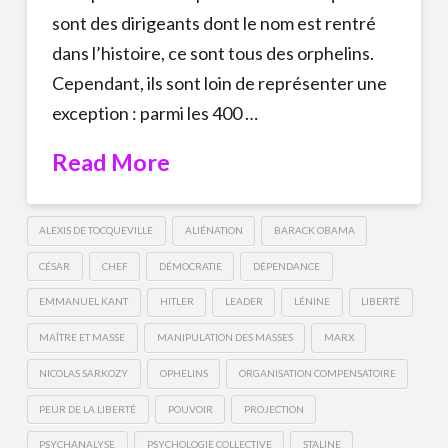
sont des dirigeants dont le nom est rentré
dans l’histoire, ce sont tous des orphelins.
Cependant, ils sont loin de représenter une
exception : parmi les 400 …
Read More
ALEXIS DE TOCQUEVILLE
ALIÉNATION
BARACK OBAMA
CÉSAR
CHEF
DÉMOCRATIE
DÉPENDANCE
EMMANUEL KANT
HITLER
LEADER
LÉNINE
LIBERTÉ
MAÎTRE ET MASSE
MANIPULATION DES MASSES
MARX
NICOLAS SARKOZY
OPHELINS
ORGANISATION COMPENSATOIRE
PEUR DE LA LIBERTÉ
POUVOIR
PROJECTION
PSYCHANALYSE
PSYCHOLOGIE COLLECTIVE
STALINE